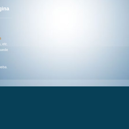
gina
n
s
 etc.
puede
ueba.