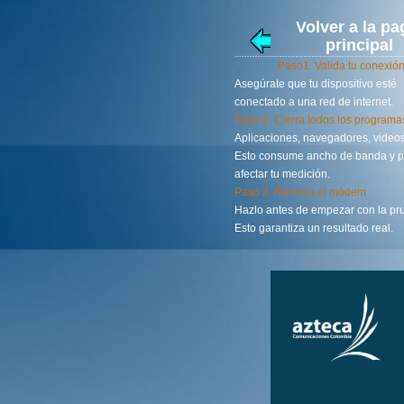
Volver a la pa
principal
Paso1. Valida tu conexió
Asegúrate que tu dispositivo esté
conectado a una red de internet.
Paso 2. Cierra todos los programa
Aplicaciones, navegadores, videos,
Esto consume ancho de banda y 
afectar tu medición.
Paso 3. Reinicia el módem
Hazlo antes de empezar con la pr
Esto garantiza un resultado real.