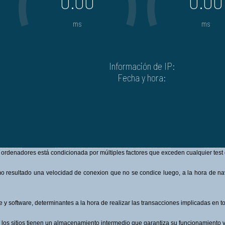
 ordenadores está condicionada por múltiples factores que exceden cualquier test 
omo resultado una velocidad de conexion que no se condice luego, a la hora de n
software, determinantes a la hora de realizar las transacciones implicadas en t
los sitios tienen un almacenamiento intermedio que garantiza su funcionamiento y